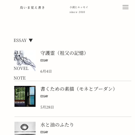
鳥いま覚え書き
小説とエッセイ
since 2010
ESSAY
ALL
守護霊（祖父の記憶）
POSTS
ESSAY
NOVEL
6月4日
NOTE
ESSAY
書くための素描（モネとブーダン）
ESSAY
5月28日
水と油のふたり
ESSAY