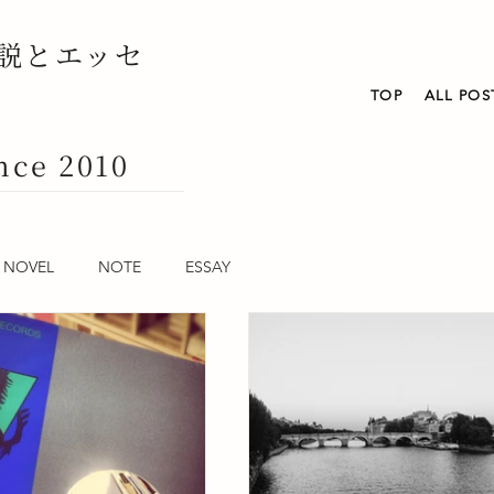
説とエッセ
TOP
ALL POS
nce 2010
NOVEL
NOTE
ESSAY