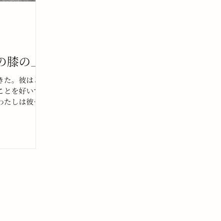
の膝の上
きた。彼はと
ことを好いて
わたしは彼か
の仲間に彼か
わたしは、夜
水面がキラキ
れは、たぶん