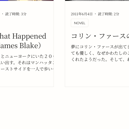
日
読了時間: 3分
2011年6月4日
読了時間: 2分
NOVEL
hat Happened
コリン・ファース
ames Blake）
夢にコリン・ファースが出て
ても優しく、なぜかわたしの
くとニューヨークにいた２００
くれたようだった。そして、
思い出す。それはマンハッタン
ら求婚される。しかし、周囲
イーストサイドを一人で歩いて
ら遠ざけるように連れられた
り道の風景だ。ニューヨークで
の街からもれる街頭の灯りで
間の記憶と感情は私が書く物語
ラと光る河の畔に逃げた。あ
も影響を与えるのだろう。
セーヌ川だったのだと思う。