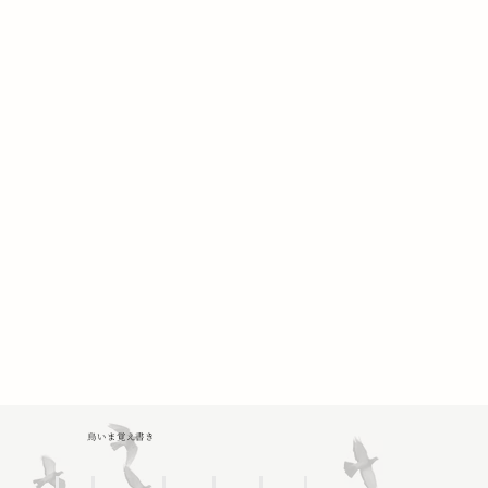
鳥いま覚え書き