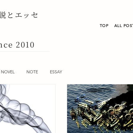
説とエッセ
TOP
ALL POS
nce 2010
NOVEL
NOTE
ESSAY