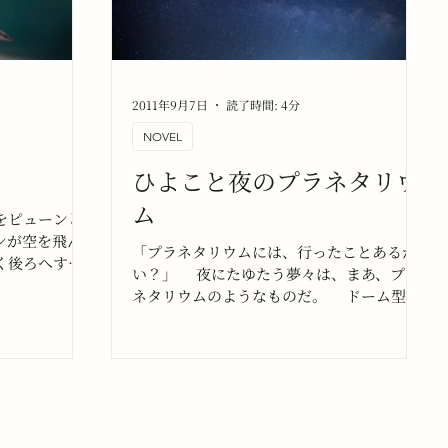
2011年9月7日
読了時間: 4分
NOVEL
ひよこと夜のプラネタリウ
ム
をピューンと
ンが空を飛ん
「プラネタリウムには、行ったことあるか
く後ろへすぎ
い？」 夜にたゆたう夢々は、まあ、プラ
いやむしろ、
ネタリウムのようなものだ。 ドーム型を
れで平気なよ
した劇場のようなスペースには円形状に座
席が配置されていて、大概の場合その座席
は、大して高級な座り心地ではないだろ
う。けれど僕は努めてゆったりと腰掛ける
ようにしてるよ。心をゆったりさせるよう
に、”つ・と・め・て” ゆったりと座るよう