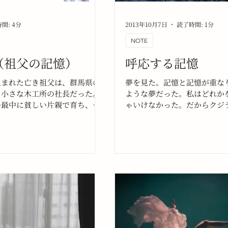
間: 4分
2013年10月7日
読了時間: 1分
NOTE
（祖父の記憶）
呼応する記憶
生まれた亡き祖父は、群馬県の
夢を見た。記憶と記憶が重な
る小さな木工所の社長だった。
ような夢だった。私はどれか
の最中に貧しい片親で育ち、早
ゃいけなかった。だからクジ
を求められたため、手先の器用
った。その後が、思い出せな
少年期から軍事工場の工員とし
ていたらしい。