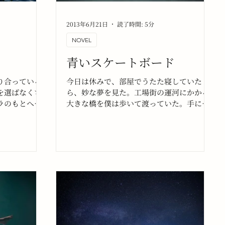
2013年6月21日
読了時間: 5分
NOVEL
青いスケートボード
り合っている
今日は休みで、部屋でうたた寝していた
を選ばなくち
ら、妙な夢を見た。工場街の運河にかかる
ラのもとへ行
大きな橋を僕は歩いて渡っていた。手には
いでいる。
お気に入りの青いスケートボード。デッキ
テープは黒でデッキの裏にはブルーの背景
に大鷲のイラストが大きく描かれている。