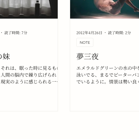
読了時間: 7分
2012年4月26日
読了時間: 2分
NOTE
の妹
夢三夜
。それは、眠った時に見るもの
エメラルドグリーンの水の中
に人間の脳内で繰り広げられ
泳いでる、まるでピーターパ
も現実のように感じられる一連
でいるように。情景は勢い良
像のことを指すらしい。その日
ていく。呼吸は出来ていた。
eastie BoysのMCAがスノー
呼吸は止まっているけれどそ
た雪山に私はいた。
うだった。