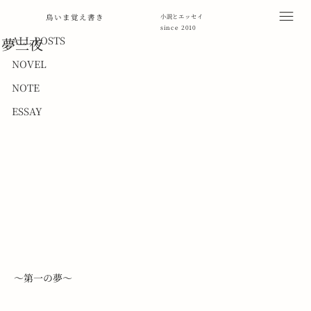
ALL POSTS
鳥いま覚え書き
小説とエッセイ
since 2010
2012年4月26日
読了時間: 2分
ALL POSTS
夢三夜
NOVEL
NOTE
ESSAY
～第一の夢～