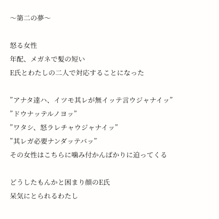
～第二の夢～
怒る女性
年配、メガネで髪の短い
E氏とわたしの二人で対応することになった
”アナタ達ハ、イツモ其レが無イッテ言ウジャナイッ”
”ドウナッテルノヨッ”
”ワタシ、怒ラレチャウジャナイッ”
”其レガ必要ナンダッテバッ”
その女性はこちらに噛み付かんばかりに迫ってくる
どうしたもんかと困まり顔のE氏
呆気にとられるわたし