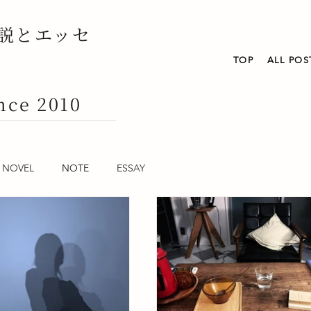
説とエッセ
TOP
ALL POS
nce 2010
NOVEL
NOTE
ESSAY