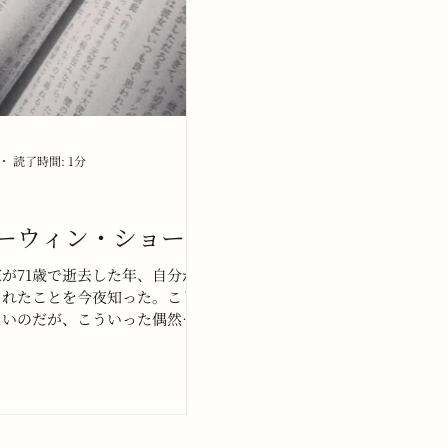
読了時間: 1分
,アーウィン・ショー
が71歳で逝去した年、自分が
まれたことを今夜知った。こじ
ないのだが、こういった偶然の
、わたしは影響され易い。