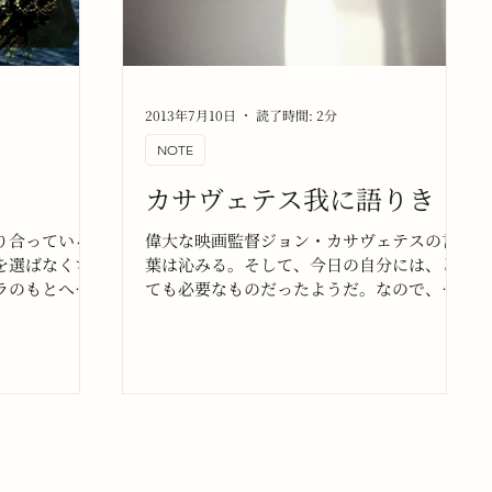
2013年7月10日
読了時間: 2分
NOTE
カサヴェテス我に語りき
り合っている
偉大な映画監督ジョン・カサヴェテスの言
を選ばなくち
葉は沁みる。そして、今日の自分には、と
ラのもとへ行
ても必要なものだったようだ。なので、こ
いでいる。
こに書き残しておこう。