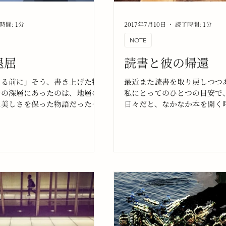
時間: 1分
2017年7月10日
読了時間: 1分
NOTE
退屈
読書と彼の帰還
まる前に」そう、書き上げた物
最近また読書を取り戻しつつ
その深層にあったのは、地層の
私にとってのひとつの目安で
な美しさを保った物語だった。
日々だと、なかなか本を開く
いているうちにそれを隠喩で覆
いというか、まあ読めなくな
別のものに見えるようにした
だ。
るようになった。