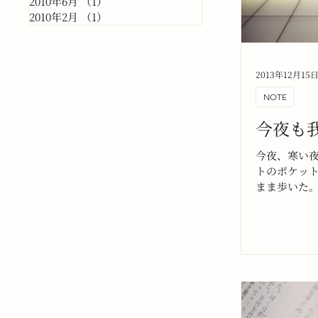
2010年6月
（1）
1件の記事
2010年2月
（1）
1件の記事
2013年12月15
NOTE
今夜も
今夜、寒い
トのポケッ
まま歩いた
さにぶつか
重に通り抜
るのに、そ
ように思え
き続けた。