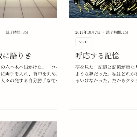
日
読了時間: 3分
2013年10月7日
読了時間: 1分
NOTE
我に語りき
呼応する記憶
夜の六本木へ出かけた。 コー
夢を見た。記憶と記憶が重な
トに両手を入れ、背中を丸めた
ような夢だった。私はどれか
。人々の発する自分勝手な忙し
ゃいけなかった。だからクジ
らないように、人混みの中を慎
った。その後が、思い出せな
けた。街の至る所に休息所はあ
のどこにも自分の居場所はない
た。目当てのライブ会場まで歩