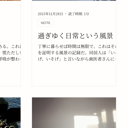
2015年11月28日
読了時間: 1分
NOTE
過ぎゆく日常という風景
ある。これは
丁寧に暮らせば時間は無限で、これはそれ
、慌ただしい
を証明する風景の記録だ。同居人は「いそ
呼吸が整わな
げ、いそげ」と言いながら歯医者さんに出
ってしまうの
掛けて行った。