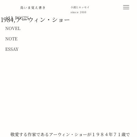
ALL POSTS
鳥いま覚え書き
小説とエッセイ
since 2010
2013年5月16日
読了時間: 1分
ALL POSTS
1984,アーウィン・ショー
NOVEL
NOTE
ESSAY
　敬愛する作家であるアーウィン・ショーが１９８４年７１歳で