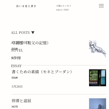
鳥いま覚え書き
小説とエッセイ
since 2010
ALL POSTS
ALL POSTS
守護霊（祖父の記憶）
ESSAY
NOVEL
6月4日
NOTE
ESSAY
書くための素描（モネとブーダン）
ESSAY
5月28日
停滞と退屈
NOTE