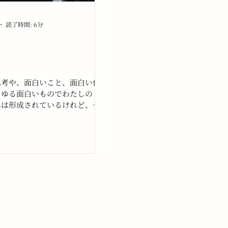
読了時間: 6分
思考や、面白いこと、面白い作
らゆる面白いものでわたしの
みは形成されているけれど、こ
のほとんどに対してかなり受動
方しかしていないことに気がつ
た。そして残念な気分になっ
んだ。