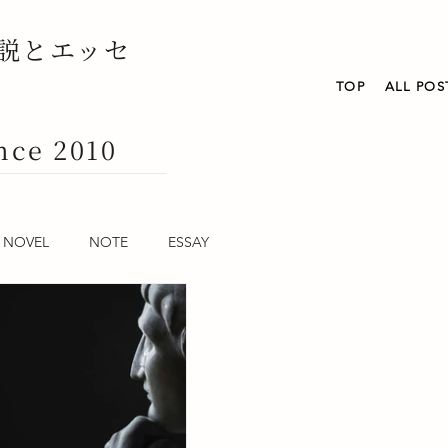
説とエッセ
TOP
ALL POS
nce 2010
NOVEL
NOTE
ESSAY