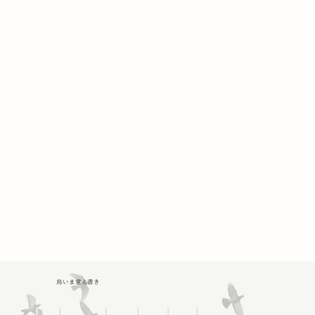
鳥いま覚え書き