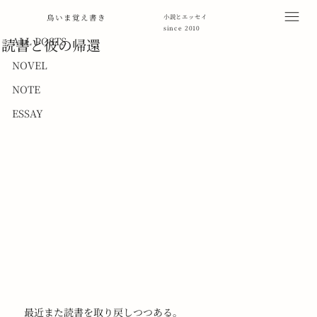
ALL POSTS
鳥いま覚え書き
小説とエッセイ
since 2010
2017年7月10日
読了時間: 1分
ALL POSTS
読書と彼の帰還
NOVEL
NOTE
ESSAY
　最近また読書を取り戻しつつある。