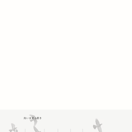
鳥いま覚え書き