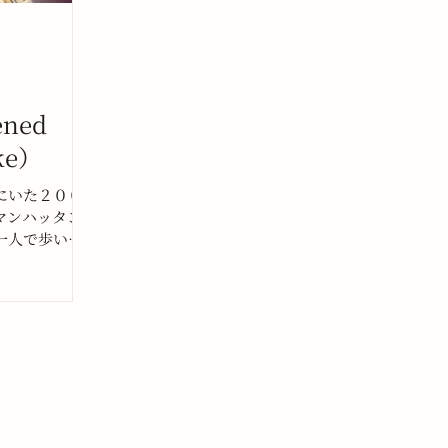
ened
ke）
にいた２００
マンハッタン
一人で歩いて
ューヨークで
私が書く物語
だろう。