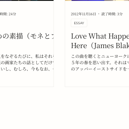
時間: 24分
2012年11月16日
読了時間: 3分
ESSAY
めの素描（モネとブ
Love What Happ
）
Here（James Bla
点をなぞるたびに、私はそれを
この曲を聴くとニューヨーク
紀の画家たちの話としてだけで
５年の春を思い出す。それは
ないし、むしろ、今もなお、こ
のアッパーイーストサイドを
何かを書こうとする無名の人間
いた夜の帰り道の風景だ。ニ
のそばにも、静かに寄り添って
過ごした時間の記憶と感情は
うに感じている。
にこれからも影響を与えるの