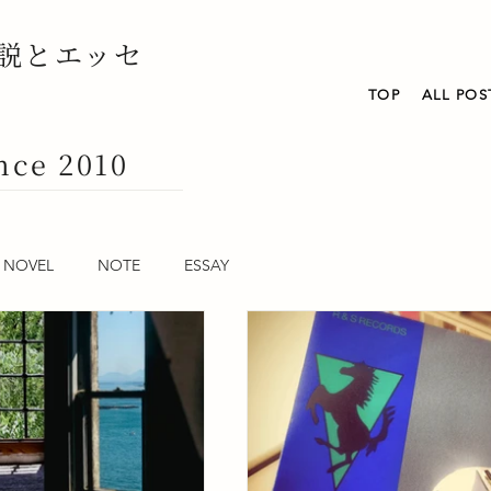
説とエッセ
TOP
ALL POS
nce 2010
NOVEL
NOTE
ESSAY