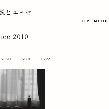
説とエッセ
TOP
ALL POS
nce 2010
NOVEL
NOTE
ESSAY