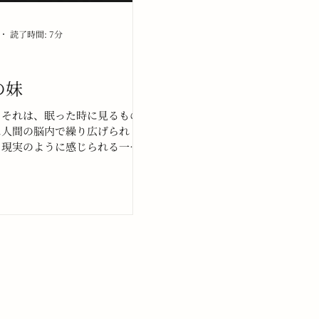
読了時間: 7分
の妹
。それは、眠った時に見るもの
に人間の脳内で繰り広げられ
も現実のように感じられる一連
像のことを指すらしい。その日
eastie BoysのMCAがスノー
た雪山に私はいた。