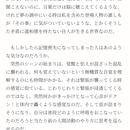
聞こえないのに、言葉だけは脳に聴こえてくるような、
けれど夢の渦中にいる時は私を含めた登場人物の誰しも
が『その事』に気がついていないような、とかくそうし
た矛盾に違和感を持たない住人が生きる世界なのだ。
　もしかしたら記憶喪失になってしまった人はあのよう
な気分なのだろうか。
　突然のシーンの始まりは、覚醒と怯えが混ざった混乱
に襲われる。何も覚えていないという無機質な自覚を理
解するのにも時間がかかる。それは緊張が襲ってくる時
の感覚に似ている。じわりじわりと緊張が浸透してくる
のではなく、突然何かがきっかけとなって心音がドク
ン！と体内で轟くような感覚なのだ。そして息が詰まり
そうになり、自分は普段どのように呼吸をおこなってい
たのだろうと当たり前の人間活動のやり方に思考を巡ら
せるのだ。