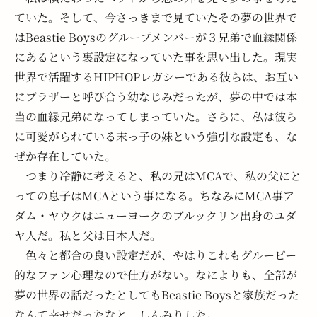
ていた。そして、今さっきまで見ていたその夢の世界で
はBeastie Boysのグループメンバーが３兄弟で血縁関係
にあるという裏設定になっていた事を思い出した。現実
世界で活躍するHIPHOPレガシーである彼らは、お互い
にブラザーと呼び合う幼なじみだったが、夢の中では本
当の血縁兄弟になってしまっていた。さらに、私は彼ら
に可愛がられている末っ子の妹という強引な設定も、な
ぜか存在していた。
　つまり冷静に考えると、私の兄はMCAで、私の父にと
っての息子はMCAという事になる。ちなみにMCA事ア
ダム・ヤウクはニューヨークのブルックリン出身のユダ
ヤ人だ。私と父は日本人だ。
　色々と都合の良い設定だが、やはりこれもグルーピー
的なファン心理なので仕方がない。なによりも、全部が
夢の世界の話だったとしてもBeastie Boysと家族だった
なんて幸せだったなと、しんみりした。