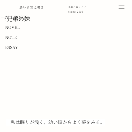
ALL POSTS
鳥いま覚え書き
小説とエッセイ
since 2010
2012年8月29日
読了時間: 7分
ALL POSTS
三兄弟の妹
NOVEL
NOTE
ESSAY
私は眠りが浅く、幼い頃からよく夢をみる。