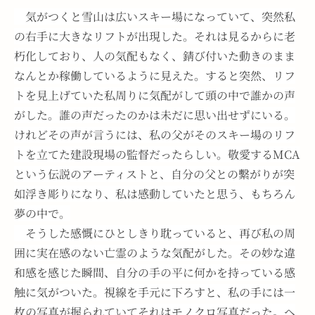
　気がつくと雪山は広いスキー場になっていて、突然私
の右手に大きなリフトが出現した。それは見るからに老
朽化しており、人の気配もなく、錆び付いた動きのまま
なんとか稼働しているように見えた。すると突然、リフ
トを見上げていた私周りに気配がして頭の中で誰かの声
がした。誰の声だったのかは未だに思い出せずにいる。
けれどその声が言うには、私の父がそのスキー場のリフ
トを立てた建設現場の監督だったらしい。敬愛するMCA
という伝説のアーティストと、自分の父との繫がりが突
如浮き彫りになり、私は感動していたと思う、もちろん
夢の中で。
　そうした感慨にひとしきり耽っていると、再び私の周
囲に実在感のない亡霊のような気配がした。その妙な違
和感を感じた瞬間、自分の手の平に何かを持っている感
触に気がついた。視線を手元に下ろすと、私の手には一
枚の写真が握られていてそれはモノクロ写真だった。ヘ