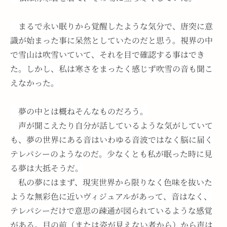
　まるで永い眠りから覚醒したような気分で、唐突に意
識が始まった事に呆然としていたのだと思う。視界の中
で雪山は吹雪いていて、それを目で確認する事はでき
た。しかし、私は寒さをまったく感じず吹雪の音も聞こ
えなかった。
　夢の中とは概ねそんなものだろう。
　声が聞こえたり自分が話しているような気がしていて
も、夢の世界にある音はいわゆる音波ではなく脳に届く
テレパシーのようなのだ。少なくとも私が眠った時に見
る夢は大抵そうだ。
　私の夢にはまず、現実世界から限りなく色味を抜いた
ような無彩色に近いヴィジュアルがあって、音はなく、
テレパシーだけで意思の疎通が図られているような感覚
がある。目の前（または姿が見えない者から）から声は