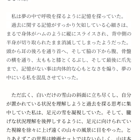
　私は夢の中で呼吸を探るように記憶を探っていた。
　過去に関する記憶がすっかり欠如している心細さは、
まるで身体がハムのように縦にスライスされ、背中側の
半身が切り取られたまま消滅してしまったようだった。
頭から耳の後ろを通り首へ、そして脇の下から腹、骨盤
の横を通り、太ももと膝とくるぶし、そして最後に爪先
まで。記憶がない事は肉体的な心もとなさを煽り、夢の
中にいる私を混乱させていった。
　ただ広く、白いだけの雪山の斜面に立ち尽くし、自分
が置かれている状況を理解しようと過去を探る思考に集
中していた私は、足元の雪を凝視していた。そして、朧
げな状況理解を後押しするように、足元に向けられてい
た視線を徐々に上げ遠くの山々の風景に目をやった。と
りあえずこの世界は映画セットではないらしく、山は本