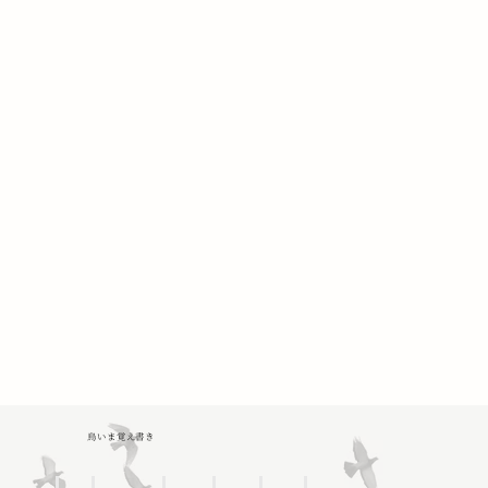
鳥いま覚え書き