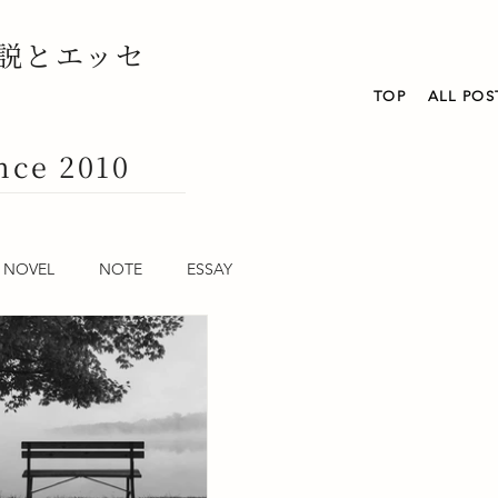
説とエッセ
TOP
ALL POS
nce 2010
NOVEL
NOTE
ESSAY