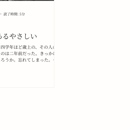
読了時間: 5分
あるやさしい
も四学年ほど歳上の、その人の
たのは二年前だった。きっかけ
たろうか。忘れてしまった。気
在を知っていた。存在を知って
での二年間あまり、その人のこ
じわりと気になっていき、わた
て気になるのか理由を探ろうと