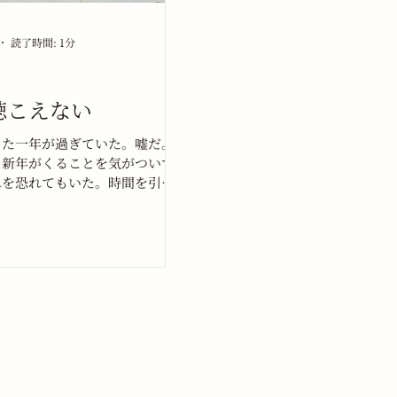
読了時間: 1分
聴こえない
また一年が過ぎていた。嘘だ。
ら新年がくることを気がついて
れを恐れてもいた。時間を引き
、止めることはできず、また一
いた。これが正解だ。