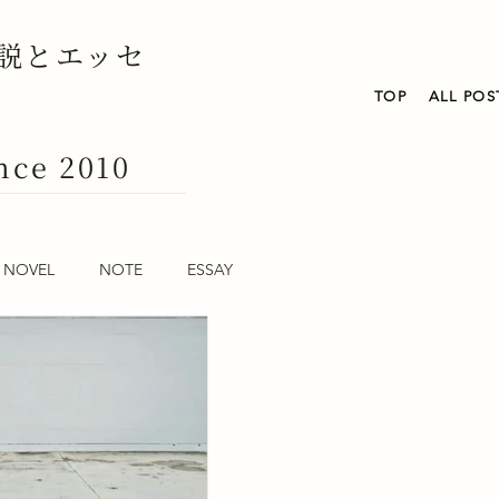
説とエッセ
TOP
ALL POS
nce 2010
NOVEL
NOTE
ESSAY