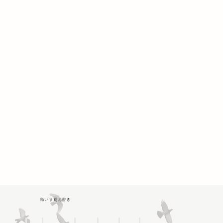
鳥いま覚え書き