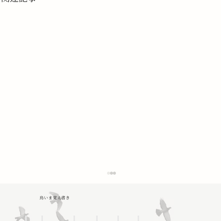
鳥いま覚え書き