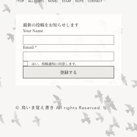
TOP
ALL POSTS
NOVEL
ESSAY
NOTE
CONTACT
最新の投稿をお知らせします
Your Name
書くための素描（モネとブーダン）
Email
*
はい、投稿通知に同意します。
登録する
© 鳥いま覚え書き
All rights Reserved.