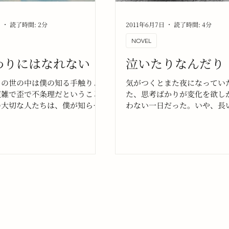
日
読了時間: 2分
2011年6月7日
読了時間: 4分
NOVEL
わりにはなれない
泣いたりなんだり
この世の中は僕の知る手触りよ
気がつくとまた夜になってい
複雑で歪で不条理だということ
た、思考ばかりが変化を欲し
の大切な人たちは、僕が知らな
わない一日だった。いや、長
、僕が知っていたことよりもず
しまったから、一日ではなく
の苦しみを抱えていた。それを
らいだったかもしれない。鬱
。『無敵のヒーロー』は現実に
ちから、僕はいつもなかなか
、仮面ライダーやウルトラマン
ができない。困ったことに『
のだろうか。
こと』を望んでいるようなふ