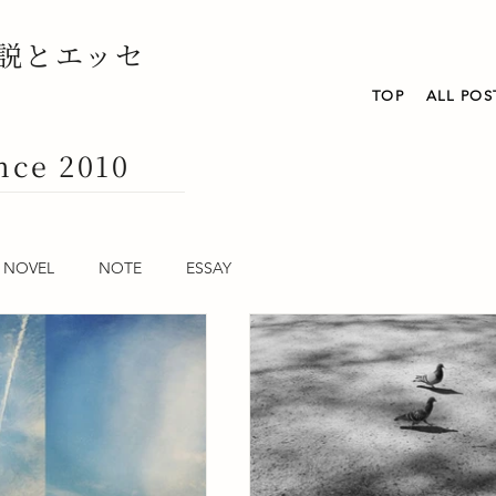
説とエッセ
TOP
ALL POS
nce 2010
NOVEL
NOTE
ESSAY