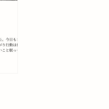
た。今日もま
がり行動は伴
いこと眠って
三分の一日く
々とする気持
脱出すること
脱出できない
しもある。