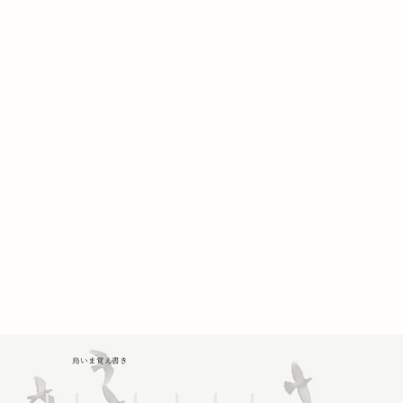
鳥いま覚え書き