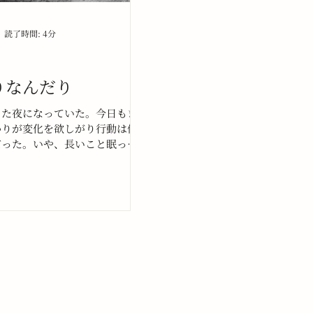
読了時間: 4分
りなんだり
また夜になっていた。今日もま
かりが変化を欲しがり行動は伴
だった。いや、長いこと眠って
ら、一日ではなく三分の一日く
かもしれない。鬱々とする気持
はいつもなかなか脱出すること
。困ったことに『脱出できない
んでいるようなふしもある。