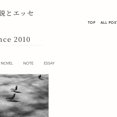
説とエッセ
TOP
ALL POS
nce 2010
NOVEL
NOTE
ESSAY