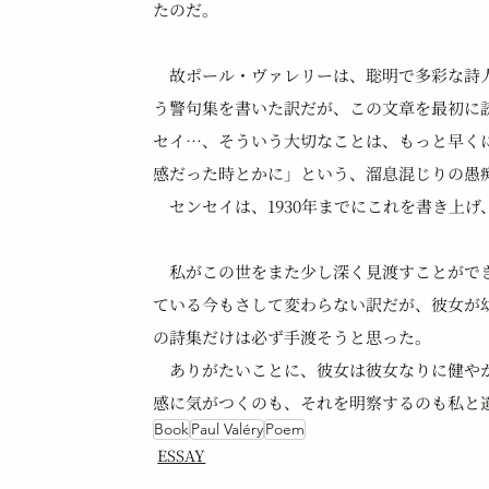
たのだ。
　故ポール・ヴァレリーは、聡明で多彩な詩
う警句集を書いた訳だが、この文章を最初に
セイ…、そういう大切なことは、もっと早く
感だった時とかに」という、溜息混じりの愚
　センセイは、1930年までにこれを書き上げ
　私がこの世をまた少し深く見渡すことがで
ている今もさして変わらない訳だが、彼女が
の詩集だけは必ず手渡そうと思った。
　ありがたいことに、彼女は彼女なりに健や
感に気がつくのも、それを明察するのも私と
Book
Paul Valéry
Poem
ESSAY