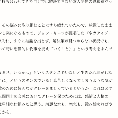
と持ち合わせてきた自分では解決できない友人関係の違和感だっ
、その悩みに取り組むことにすら疲れていたので、放置したまま
少し楽になるもので、ジョン・キーツが提唱した『ネガティブ・
け入れ、すぐに結論を出さず、解決策が見つからない状況でも、
いて時に想像的に物事を捉えていくこと）』という考えをよんで
なるさ、いつかは」というスタンスでいないと生きた心地がしな
ぐに」というスタンスでいると息苦しくなってしまうような気が
境のために皆んながグレーをまとっているというか。これは必ず
人間同士の交感においてグレーを保つためには、感情と人格の一
は単純な仕組みだと思う。綺麗な水も、空気も、澱み始めればや
くから。