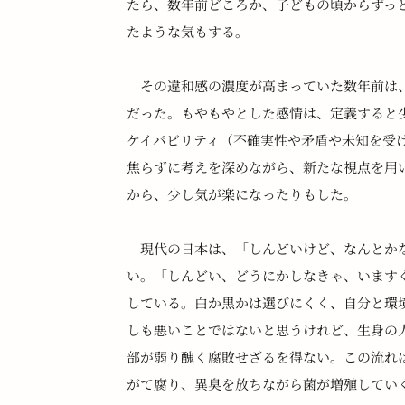
たら、数年前どころか、子どもの頃からずっ
たような気もする。
　その違和感の濃度が高まっていた数年前は
だった。もやもやとした感情は、定義すると
ケイパビリティ（不確実性や矛盾や未知を受
焦らずに考えを深めながら、新たな視点を用
から、少し気が楽になったりもした。
　現代の日本は、「しんどいけど、なんとか
い。「しんどい、どうにかしなきゃ、います
している。白か黒かは選びにくく、自分と環
しも悪いことではないと思うけれど、生身の
部が弱り醜く腐敗せざるを得ない。この流れ
がて腐り、異臭を放ちながら菌が増殖してい