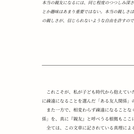
本当の親友になるには、同じ程度のつつしみ深さ
とか趣味はあまり重要ではない。本当の親しさ
の親しさが、信じられないような自由を許すの
　これこそが、私が子ども時代から抱えてい
に疎遠になることを選んだ「ある友人関係」
　また一方で、相変わらず疎遠になることな
係」を、真に『親友』と呼べうる根拠もここ
　全ては、この文章に記されている真理によ