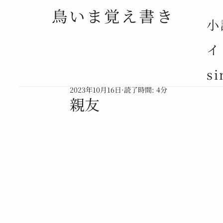
鳥いま覚え書き
小
イ
ALL POSTS
NOVEL
NOTE
ESSAY
si
2023年10月16日
読了時間: 4分
親友