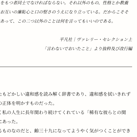
をもつ者同士でなければならない。それ以外のもの、性格とか教養
はお互いの廉恥心と口の堅さのうえになり立っている。だからこそそ
であって、この二つ以外のことは何を言ってもいいのである。
平凡社｜ヴァレリー・セレクション上
「言わないでおいたこと」より抜粋及び改行編
たもどかしい違和感を読み解く辞書であり、違和感を拭いきれず
の正体を明かすものだった。
く私の人生に長年関わり続けてくれている「稀有な彼らとの関
にあった。
るものなのだと、齢三十九になってようやく気がつくことができ