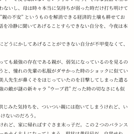
わないし、母は時々本当に気持ちが弱った時だけ打ち明けて
”親の不安” というものを解消できる経済的土壌も耕せてお
話を冷静に聞いてあげることすらできない自分を、今夜は本
にどうにかしてあげることができない自分が不甲斐なくて、
っても最強の存在である親が、弱気になっているのを見るの
うと、憧れの先輩の私服がダサかった時のショックに似てい
美人先生が鼻くそをほじっていたのを目撃してしまった遣る
の敵が謎の新キャラ ”ウーブ君” だった時の切なさにも似
供じみた気持ちを、ついつい親には抱いてしまうけれど、い
いけないのだろう。
けれど、家に帰ればすぐさま末っ子だ。この２つのバランス
ーモナイ大人になってしまう。現状は黄信号だ。自覚せね