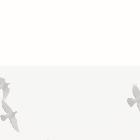
彼の帰還
過ぎゆく日常という風