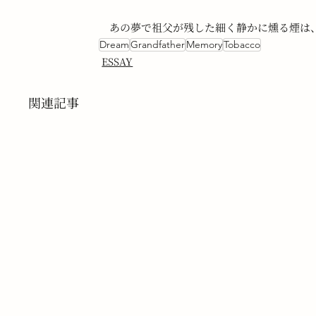
　あの夢で祖父が残した細く静かに燻る煙は
Dream
Grandfather
Memory
Tobacco
ESSAY
関連記事