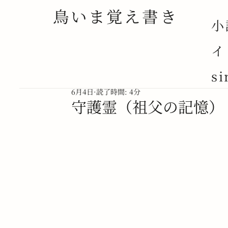
鳥いま覚え書き
小
イ
ALL POSTS
NOVEL
NOTE
ESSAY
si
6月4日
読了時間: 4分
守護霊（祖父の記憶）