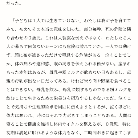
だった。
　「子どもは１人では生きていけない」わたしは我が子を育てて
みて、初めてその本当の意味を知った。毎分毎秒、死の危険と隣
り合わせの０歳児。これは大袈裟な例えではなく、わたしたち大
人が暮らす何気ないシーンにも危険は溢れていた。一人では動け
ず、顔に布が被さっただけで窒息する危険がある。泣くことでし
か、体の痛みや違和感、喉の渇きを伝えられる術がない。産まれ
もった本能はあるが、母乳や粉ミルクが飲めない日もあるし、母
親の母乳が出ない日だってある。けれど米や肉や野菜を食べるこ
とはできない。母乳を飲み、母乳に類するものである粉ミルクを
飲むことで生きるための栄養分を摂取するしかないのだ。泣くこ
とで気持ちや生理的欲求を周囲に伝えようとするが、泣くほどに
体力は奪われ、時にはそれで力尽きてしまうこともある。人間は
寝ることで健康を維持し体内サイクルを整えるが、０歳児、特に
初期は満足に眠れるような体力もなく、二時間おきに起きてしま