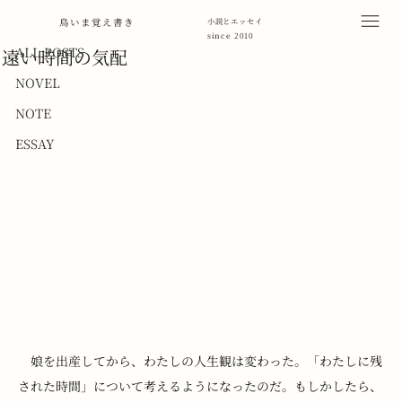
ALL POSTS
鳥いま覚え書き
小説とエッセイ
since 2010
2021年3月15日
読了時間: 5分
ALL POSTS
遠い時間の気配
NOVEL
NOTE
ESSAY
　娘を出産してから、わたしの人生観は変わった。「わたしに残
された時間」について考えるようになったのだ。もしかしたら、