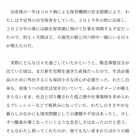
　出産後の一年はコロナ禍による保育機関の安全措置により、わ
たしは予定外の自宅保育をしていた。２０１９年の秋に出産し、
２０２０年の春には娘を保育園に預けて仕事を再開する予定だっ
たので、約七ヶ月間ほど、０歳児の娘と四六時中一緒にいる日々
が増えたのだ。
　実際にどんな日々を過ごしていたかというと、緊急事態宣言が
出ていた頃は、まだ新生児期を過ぎた直後だったので、生活必需
品のために外出するにも毎回小さな決心が必要だった。わたし自
身も、産後うつの症状は尾を引いていて、心身のダメージが癒え
きらないまま、社会と切り離された孤立感や仕事復帰を求められ
るプレッシャーなどで板挟みになっていた。わたしのささやかな
暮らしのなかにも現実問題としての課題や不安はあったし、少し
ずつ酸素が薄くなっていくような息苦しさはあったのだと思う。
そんなわたし救ってくれたのが、他でもない産まれたばかりの娘