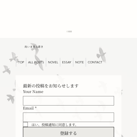
鳥いま覚え書き
母と三つの宝
TOP
ALL POSTS
NOVEL
ESSAY
NOTE
CONTACT
最新の投稿をお知らせします
Your Name
Email
*
はい、投稿通知に同意します。
登録する