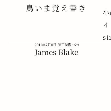
鳥いま覚え書き
小
イ
ALL POSTS
NOVEL
NOTE
ESSAY
si
2011年7月8日
読了時間: 6分
James Blake