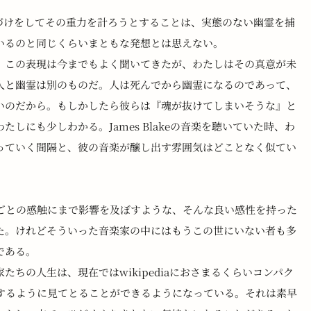
う意味づけをしてその重力を計ろうとすることは、実態のない幽霊を捕
いるのと同じくらいまともな発想とは思えない。
。この表現は今までもよく聞いてきたが、わたしはその真意が未
人と幽霊は別のものだ。人は死んでから幽霊になるのであって、
いのだから。もしかしたら彼らは『魂が抜けてしまいそうな』と
しにも少しわかる。James Blakeの音楽を聴いていた時、わ
っていく間隔と、彼の音楽が醸し出す雰囲気はどことなく似てい
ごとの感触にまで影響を及ぼすような、そんな良い感性を持った
た。けれどそういった音楽家の中にはもうこの世にいない者も多
である。
ちの人生は、現在ではwikipediaにおさまるくらいコンパク
するように見てとることができるようになっている。それは素早