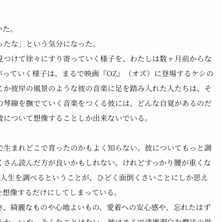
いた。
ったな」という気分になった。
見つけて徐々にすり寄っていく様子を、わたしは数ヶ月前からな
噂が拡がっていく様子は、まるで映画『OZ』（オズ）に登場するケシの
こか彼岸の風景のような彼の音楽に足を踏み入れた人たちは、そ
の琴線を撫でていく音楽をつくる彼には、どんな自覚があるのだ
彼について想像することしか出来ないでいる。
で生まれどこで育ったのかもよく知らない。彼についてもっと調
くさん読んだ方が良いかもしれない。けれどすっかり腰が重くな
の人生を調べるということが、ひどく面倒くさいことにしか思え
ことを想像するだけにしてしまっている。
さ、綺麗なものや心地よいもの、愛着への安心感や、忘れたはず
うか。いや、そんなことはない。彼はまるで清廉潔白な魔法の世