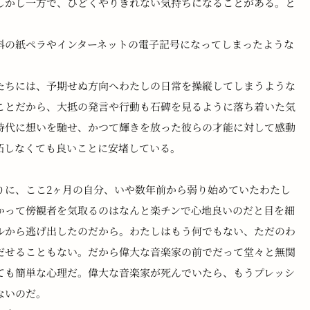
しかし一方で、ひどくやりきれない気持ちになることがある。と
料の紙ペラやインターネットの電子記号になってしまったような
たちには、予期せぬ方向へわたしの日常を操縦してしまうような
ことだから、大抵の発言や行動も石碑を見るように落ち着いた気
時代に想いを馳せ、かつて輝きを放った彼らの才能に対して感動
妬しなくても良いことに安堵している。
りに、ここ2ヶ月の自分、いや数年前から弱り始めていたわたし
かって傍観者を気取るのはなんと楽チンで心地良いのだと目を細
ルから逃げ出したのだから。わたしはもう何でもない、ただのわ
だせることもない。だから偉大な音楽家の前でだって堂々と無関
ても簡単な心理だ。偉大な音楽家が死んでいたら、もうプレッシ
ないのだ。