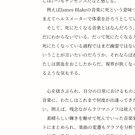
しはいつもナンセンスだなと感じる。
　例えばJames Blakeの音楽に死とい
まえてヘルスメーターで体重を計ろうとして
　そして、死にたくなる音楽とはなんだろう
だにわからないでいる。だって死にたくなる
死にたくなっている過程ではまだ幽霊ではな
いうことが言いたいのだろうか。それならばわた
たしは貧血をおこしたからだ。視界が狭くな
るような気もする。
　心を揺さぶられ、自分の日常におけるもの
音楽に、わたしはこれまで何度か出逢ってき
い。例えば、残念ながらラフマニノフは故人
　素晴らしい輝きを魅せて死んでいった音楽家た
トにまとめられ、楽曲の変遷もグラフを分析