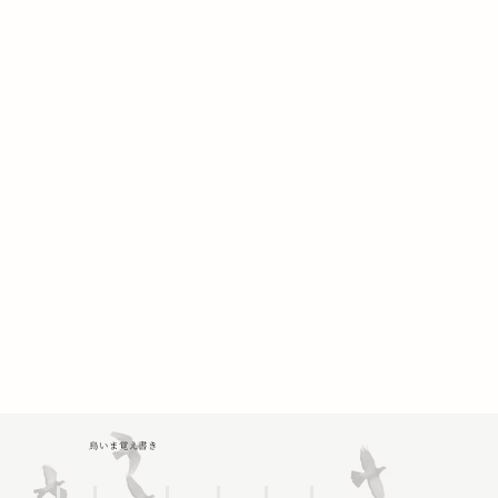
鳥いま覚え書き