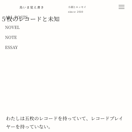
ALL POSTS
鳥いま覚え書き
小説とエッセイ
since 2010
2011年8月15日
読了時間: 3分
ALL POSTS
５枚のレコードと未知
NOVEL
NOTE
ESSAY
わたしは五枚のレコードを持っていて、レコードプレイ
ヤーを持っていない。