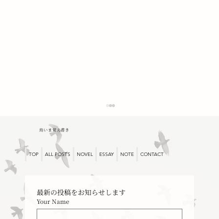
鳥いま覚え書き
TOP
ALL POSTS
NOVEL
ESSAY
NOTE
CONTACT
最新の投稿をお知らせします
Your Name
書くための素描（モネとブーダン）